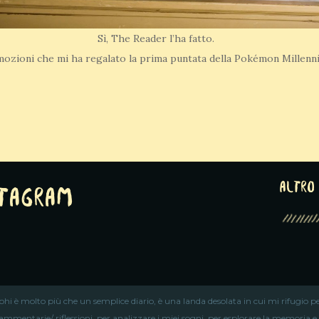
Sì, The Reader l’ha fatto.
emozioni che mi ha regalato la prima puntata della Pokémon Millen
altro 
stagram
iphi è molto più che un semplice diario, è una landa desolata in cui mi rifugio pe
ammentarie/ riflessioni, per analizzare i miei sogni, per esplorare la memoria e ri