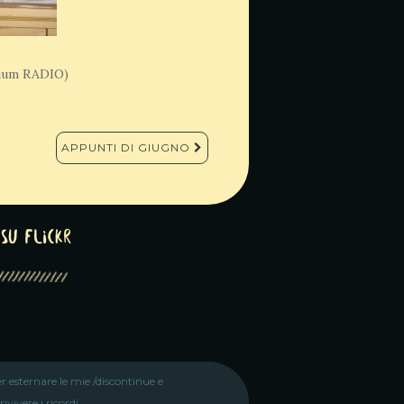
nium RADIO)
APPUNTI DI GIUGNO
su Flickr
r esternare le mie /discontinue e
vivere i ricordi.