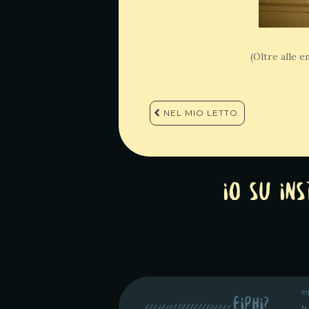
(Oltre alle 
Navigazione
NEL MIO LETTO.
articoli
Io su In
e
eiphi?
fr