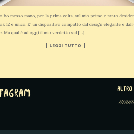
do ho messo mano, per la prima volta, sul mio primo e tanto desid
ook 12 è unico. E’ un dispositivo compatto dal design elegante e dall
 Ma qual è ad oggi il mio verdetto sul […]
LEGGI TUTTO
altro 
stagram