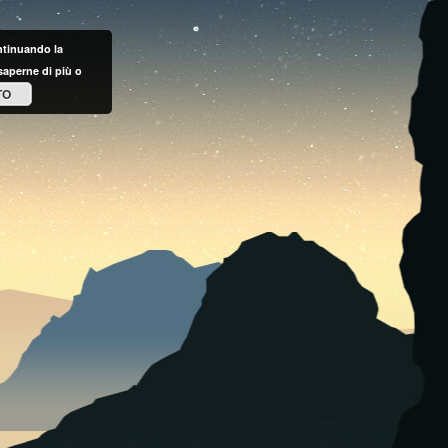
ontinuando la
saperne di più o
TO