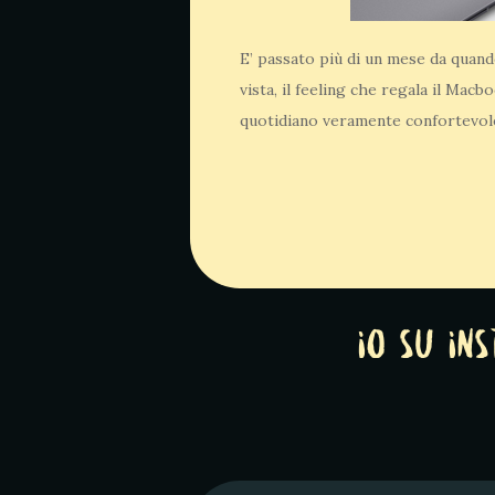
E’ passato più di un mese da quan
vista, il feeling che regala il Macb
quotidiano veramente confortevole.
Io su In