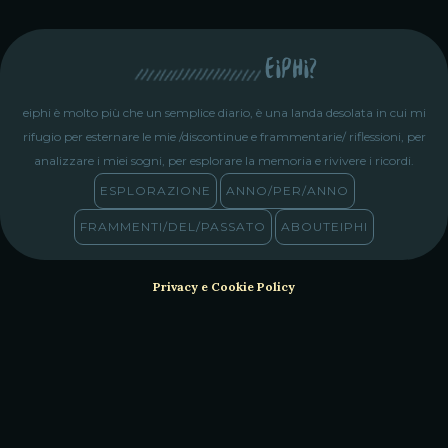
eiphi?
eiphi è molto più che un semplice diario, è una landa desolata in cui mi
rifugio per esternare le mie /discontinue e frammentarie/ riflessioni, per
analizzare i miei sogni, per esplorare la memoria e rivivere i ricordi.
ESPLORAZIONE
ANNO/PER/ANNO
FRAMMENTI/DEL/PASSATO
ABOUTEIPHI
Privacy e Cookie Policy