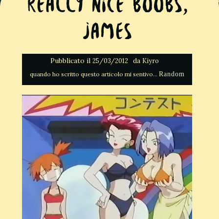
Really nice boobs,
James
Pubblicato il
da
25/03/2012
Kiyro
Random