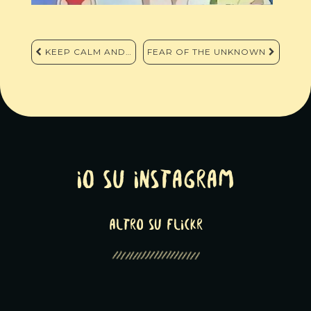
Navigazione
KEEP CALM AND…
FEAR OF THE UNKNOWN
articoli
Io su Instagram
altro su Flickr