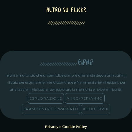
altro su Flickr
eiphi?
eiphi è molto più che un semplice diario, è una landa desolata in cui mi
rifugio per esternare le mie /discontinue e frammentarie/ riflessioni, per
analizzare i miei sogni, per esplorare la memoria e rivivere i ricordi.
ESPLORAZIONE
ANNO/PER/ANNO
FRAMMENTI/DEL/PASSATO
ABOUTEIPHI
Privacy e Cookie Policy