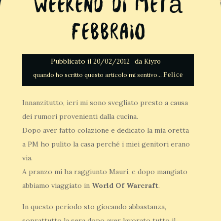
Weekend di metà
Febbraio
Pubblicato il
da
20/02/2012
Kiyro
Felice
Innanzitutto, ieri mi sono svegliato presto a causa
dei rumori provenienti dalla cucina.
Dopo aver fatto colazione e dedicato la mia oretta
a PM ho pulito la casa perché i miei genitori erano
via.
A pranzo mi ha raggiunto Mauri, e dopo mangiato
abbiamo viaggiato in
World Of Warcraft
.
In questo periodo sto giocando abbastanza,
soprattutto la sera dopo aver lavorato tutto il