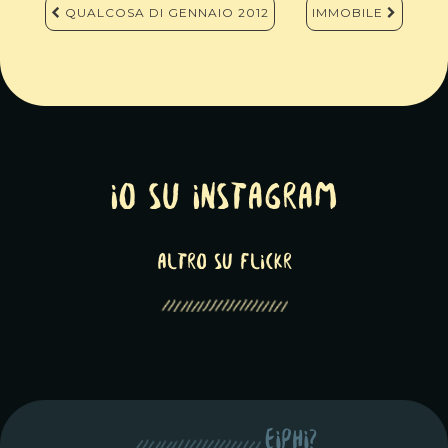
Navigazione
QUALCOSA DI GENNAIO 2012
IMMOBILE
articoli
Io su Instagram
altro su Flickr
eiphi?