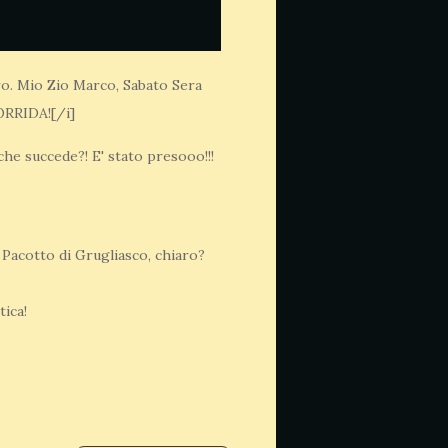
ro. Mio Zio Marco, Sabato Sera
CORRIDA![/i]
che succede?! E' stato presooo!!!
o Pacotto di Grugliasco, chiaro?
tica!