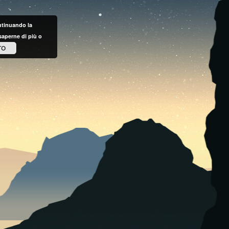
ontinuando la
saperne di più o
TO