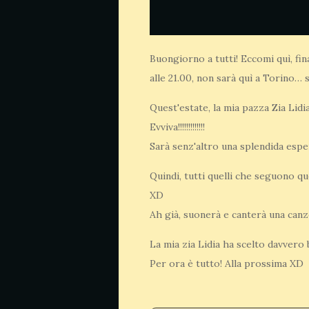
Buongiorno a tutti! Eccomi quì, fi
alle 21.00, non sarà quì a Torino… s
Quest'estate, la mia pazza Zia Lidi
Evviva!!!!!!!!!!!!!
Sarà senz'altro una splendida esper
Quindi, tutti quelli che seguono qu
XD
Ah già, suonerà e canterà una canz
La mia zia Lidia ha scelto davvero
Per ora è tutto! Alla prossima XD