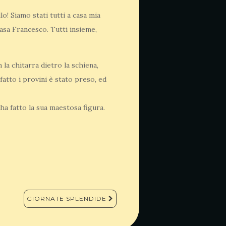
o! Siamo stati tutti a casa mia
casa Francesco. Tutti insieme,
la chitarra dietro la schiena,
fatto i provini è stato preso, ed
 ha fatto la sua maestosa figura.
GIORNATE SPLENDIDE