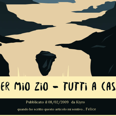
per mio zio – Tutti a cas
Pubblicato il
da
08/02/2009
Kiyro
Felice