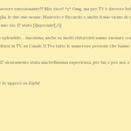
davvero emozionante!!!! Mio zioo!! *ç* Omg, ma per TV è davvero bell
lia, le due mie nonne, Maurizio e Riccardo e anche il mio vicino di 
io zio. E' stato [i]speciale![/i]
o splendido… Insomma, anche se molti chitarristi sanno suonare con 
ibirsi in TV, su Canale 5! Tra tutte le numerose persone che hanno 
 E' sicuramente stata una bellissima esperienza, per lui, e per noi, e
e lo upperò su Eiphi!