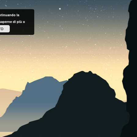
ontinuando la
saperne di più o
TO