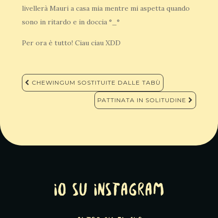
livellerà Mauri a casa mia mentre mi aspetta quando
sono in ritardo e in doccia °_°
Per ora è tutto! Ciau ciau XDD
Navigazione
CHEWINGUM SOSTITUITE DALLE TABÙ
articoli
PATTINATA IN SOLITUDINE
Io su Instagram