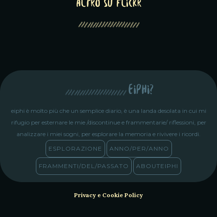
altro su Flickr
eiphi?
eiphi è molto più che un semplice diario, è una landa desolata in cui mi
rifugio per esternare le mie /discontinue e frammentarie/ riflessioni, per
analizzare i miei sogni, per esplorare la memoria e rivivere i ricordi.
ESPLORAZIONE
ANNO/PER/ANNO
FRAMMENTI/DEL/PASSATO
ABOUTEIPHI
Privacy e Cookie Policy