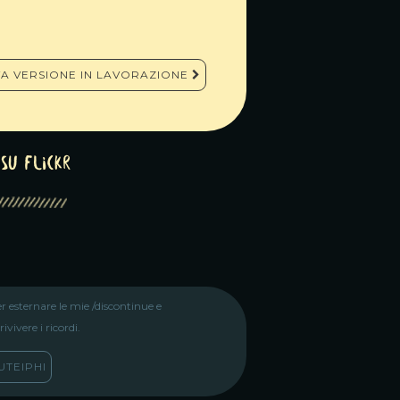
A VERSIONE IN LAVORAZIONE
su Flickr
r esternare le mie /discontinue e
vivere i ricordi.
TEIPHI