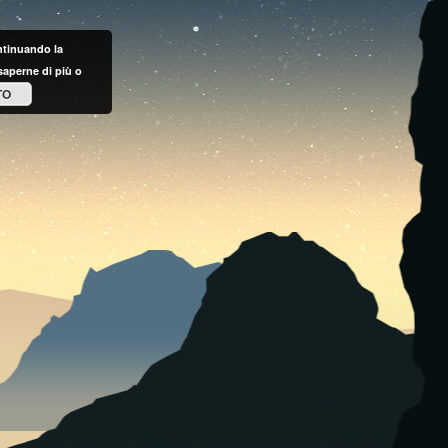
ontinuando la
saperne di più o
TO