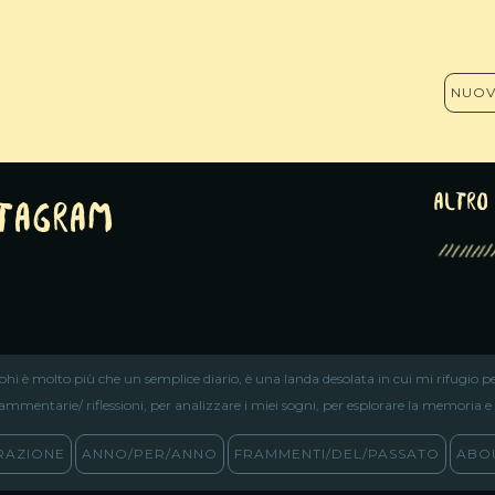
NUOV
altro 
stagram
iphi è molto più che un semplice diario, è una landa desolata in cui mi rifugio pe
ammentarie/ riflessioni, per analizzare i miei sogni, per esplorare la memoria e ri
RAZIONE
ANNO/PER/ANNO
FRAMMENTI/DEL/PASSATO
ABOU