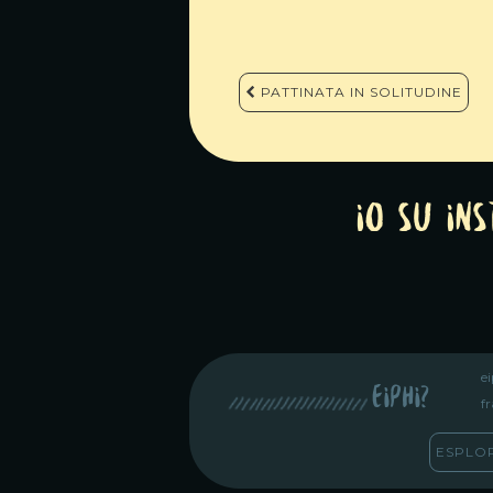
Navigazione
PATTINATA IN SOLITUDINE
articoli
Io su In
e
eiphi?
fr
ESPLO