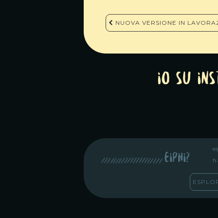
Navigazione
NUOVA VERSIONE IN LAVORA
articoli
Io su In
e
eiphi?
fr
ESPLO