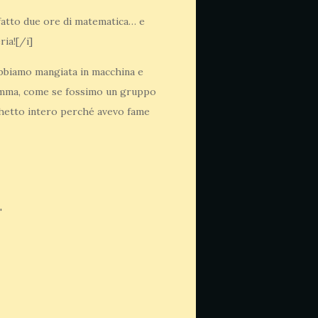
fatto due ore di matematica… e
ria![/i]
'abbiamo mangiata in macchina e
nsomma, come se fossimo un gruppo
cchetto intero perché avevo fame
'