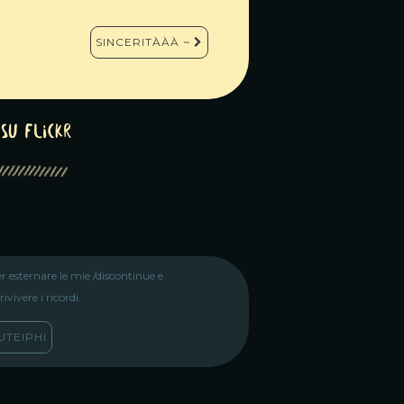
SINCERITÀÀÀ ~
su Flickr
r esternare le mie /discontinue e
vivere i ricordi.
TEIPHI