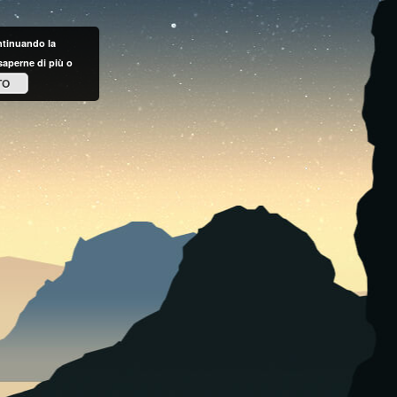
ontinuando la
saperne di più o
TO