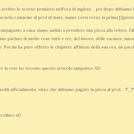
scritto lo scorso pensiero nell'ora di inglese… poi dopo abbiamo 
 scuola e,insieme al prof di mate, siamo corsi verso la prima [i]pizze
compagnato a casa, siamo andati a prendere una pizza alla veloce, l
amo parlato di molte cose tutti e tre, del lavoro, delle vacanze, i
. Poi mi ha pure offerto le chipster all'inizio della sua ora, un pa
 la rete ho trovato questo articolo simpatico XD
soldi ufficialmente, visto che abbiamo pagato la pizza al prof… T_T
trollare xD