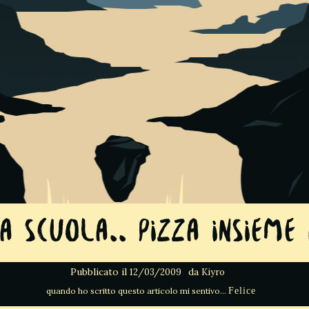
a scuola.. pizza insieme
Pubblicato il
da
12/03/2009
Kiyro
Felice