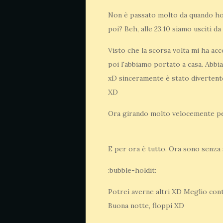
Non è passato molto da quando ho 
poi? Beh, alle 23.10 siamo usciti da
Visto che la scorsa volta mi ha ac
poi l'abbiamo portato a casa. Abbi
xD sinceramente è stato divertente
XD
Ora girando molto velocemente per
E per ora è tutto. Ora sono senza 
:bubble-holdit:
Potrei averne altri XD Meglio con
Buona notte, floppi XD