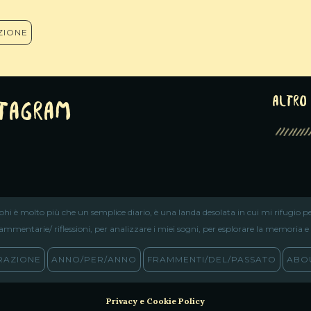
ZIONE
altro 
stagram
iphi è molto più che un semplice diario, è una landa desolata in cui mi rifugio pe
ammentarie/ riflessioni, per analizzare i miei sogni, per esplorare la memoria e ri
RAZIONE
ANNO/PER/ANNO
FRAMMENTI/DEL/PASSATO
ABOU
Privacy e Cookie Policy