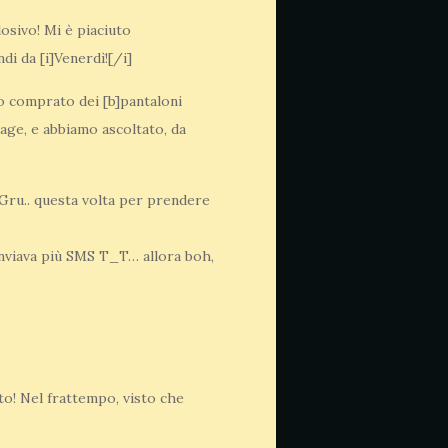
osivo! Mi è piaciuto
di da [i]Venerdì![/i]
o comprato dei [b]pantaloni
lage, e abbiamo ascoltato, da
Gru.. questa volta per prendere
 inviava più SMS T_T… allora boh,
to! Nel frattempo, visto che