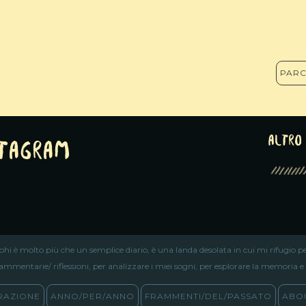
PARC
altro 
stagram
iphi è molto più che un semplice diario, è una landa desolata in cui mi rifugio pe
ammentarie/ riflessioni, per analizzare i miei sogni, per esplorare la memoria e ri
RAZIONE
ANNO/PER/ANNO
FRAMMENTI/DEL/PASSATO
ABOU