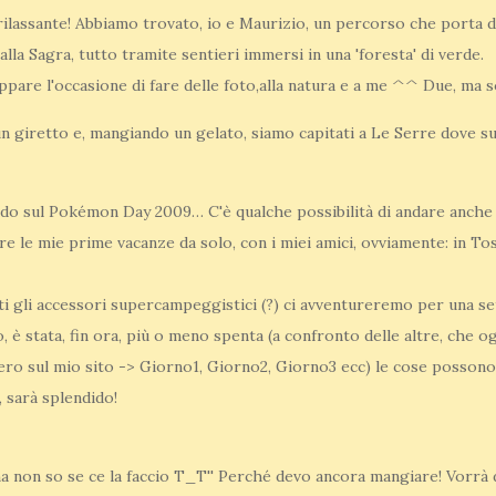
ilassante! Abbiamo trovato, io e Maurizio, un percorso che porta d
alla Sagra, tutto tramite sentieri immersi in una 'foresta' di verde.
ppare l'occasione di fare delle foto,alla natura e a me ^^ Due, ma
un giretto e, mangiando un gelato, siamo capitati a Le Serre dove 
ando sul Pokémon Day 2009… C'è qualche possibilità di andare anche
are le mie prime vacanze da solo, con i miei amici, ovviamente: in T
tutti gli accessori supercampeggistici (?) ci avventureremo per una s
o, è stata, fin ora, più o meno spenta (a confronto delle altre, che
ero sul mio sito -> Giorno1, Giorno2, Giorno3 ecc) le cose possono
, sarà splendido!
ma non so se ce la faccio T_T'' Perché devo ancora mangiare! Vorrà 