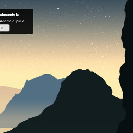
ontinuando la
saperne di più o
TO