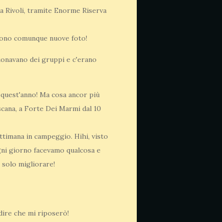
a Rivoli, tramite Enorme Riserva
 sono comunque nuove foto!
suonavano dei gruppi e c'erano
 quest'anno! Ma cosa ancor più
oscana, a Forte Dei Marmi dal 10
ettimana in campeggio. Hihi, visto
 ogni giorno facevamo qualcosa e
 solo migliorare!
dire che mi riposerò!