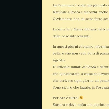
La Domenica è stata una giornata r
Naturale a Rosta e dintorni, anche 
Ovviamente, non mi sono fatto sca
La sera, io e Mauri abbiamo fatto 
delle cose interessanti.
In questi giorni ci stiamo inform
bella, è che non vedo l'ora di pass
Agosto.
E' ufficiale: muniti di Tenda e di 
che quest'estate, a causa del lavor
che scrivevo ogni giorno un pensi
Sono sicuro che laggiù, in Toscana
Per ora è tutto!
Stasera volevo andare in piscina, 