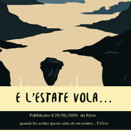
E l’estate vola…
Pubblicato il
da
29/06/2009
Kiyro
Felice