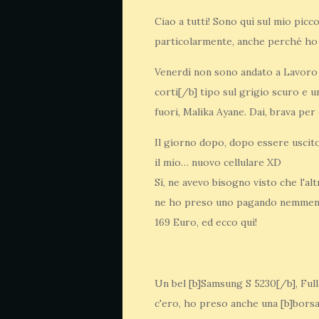
Ciao a tutti! Sono quì sul mio picc
particolarmente, anche perché ho fa
Venerdì non sono andato a Lavoro 
corti[/b] tipo sul grigio scuro e u
fuori, Malika Ayane. Dai, brava per
Il giorno dopo, dopo essere uscit
il mio… nuovo cellulare XD
Sì, ne avevo bisogno visto che l'al
ne ho preso uno pagando nemmen
169 Euro, ed ecco quì!
Un bel [b]Samsung S 5230[/b], Ful
c'ero, ho preso anche una [b]borsa