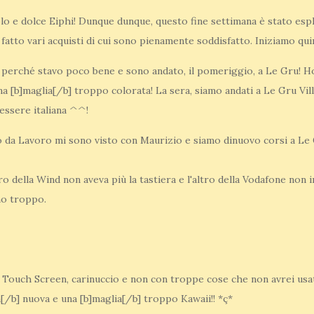
olo e dolce Eiphi! Dunque dunque, questo fine settimana è stato espl
tto vari acquisti di cui sono pienamente soddisfatto. Iniziamo quin
perché stavo poco bene e sono andato, il pomeriggio, a Le Gru! H
na [b]maglia[/b] troppo colorata! La sera, siamo andati a Le Gru Vil
 essere italiana ^^!
o da Lavoro mi sono visto con Maurizio e siamo dinuovo corsi a Le 
tro della Wind non aveva più la tastiera e l'altro della Vodafone non
o troppo.
l Touch Screen, carinuccio e non con troppe cose che non avrei usa
[/b] nuova e una [b]maglia[/b] troppo Kawaii!! *ç*