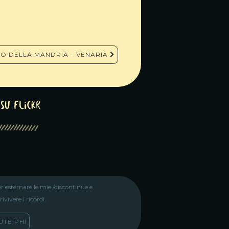
O DELLA MANDRIA – VENARIA
su Flickr
r esternare le mie /discontinue e
vivere i ricordi.
TEIPHI