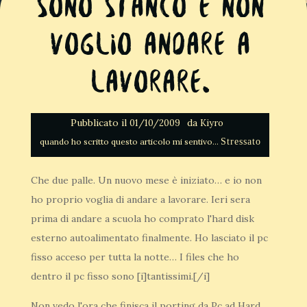
Sono stanco e non
voglio andare a
lavorare.
Pubblicato il
da
01/10/2009
Kiyro
Stressato
Che due palle. Un nuovo mese è iniziato… e io non
ho proprio voglia di andare a lavorare. Ieri sera
prima di andare a scuola ho comprato l'hard disk
esterno autoalimentato finalmente. Ho lasciato il pc
fisso acceso per tutta la notte… I files che ho
dentro il pc fisso sono [i]tantissimi.[/i]
Non vedo l'ora che finisca il porting da Pc ad Hard