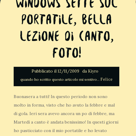
Windows Sette sul
portatile, Bella
lezione di canto,
Foto!
Pubblicato il
da
12/11/2009
Kiyro
Felice
Buonasera a tutti! In questo periodo non sono
molto in forma, visto che ho avuto la febbre e mal
di gola. Ieri sera avevo ancora un po di febbre, ma
Martedì a canto è andata benissimo! In questi giorni
ho pasticciato con il mio portatile e ho levato