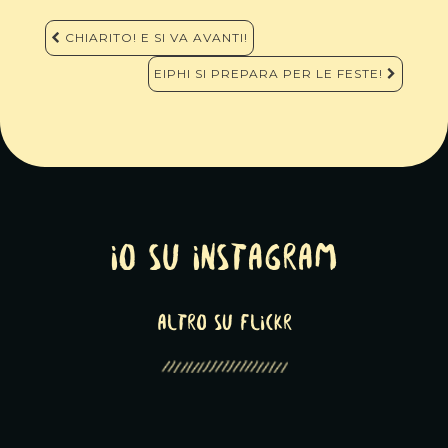
Navigazione
CHIARITO! E SI VA AVANTI!
articoli
EIPHI SI PREPARA PER LE FESTE!
Io su Instagram
altro su Flickr