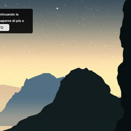
ontinuando la
saperne di più o
TO