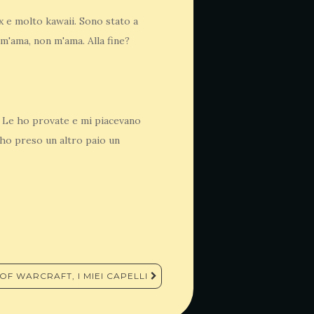
ex e molto kawaii. Sono stato a
m'ama, non m'ama. Alla fine?
. Le ho provate e mi piacevano
 ho preso un altro paio un
OF WARCRAFT, I MIEI CAPELLI