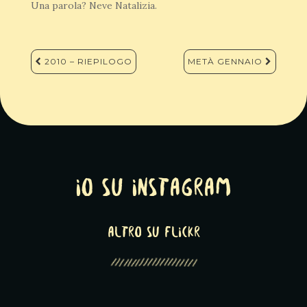
Una parola? Neve Natalizia.
Navigazione
2010 – RIEPILOGO
METÀ GENNAIO
articoli
Io su Instagram
altro su Flickr