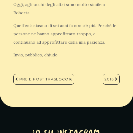
Oggi, agli occhi degli altri sono molto simile a
Roberta.
Quell’entusiasmo di sei anni fa non c’è più. Perché le
persone ne hanno approfittato troppo, e
continuano ad approfittare della mia pazienza.
Invio, pubblico, chiudo
Navigazione
PRE E POST TRASLOCO16
2016
articoli