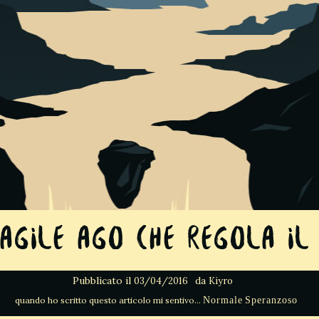
agile ago che regola il 
Pubblicato il
da
03/04/2016
Kiyro
Normale
Speranzoso