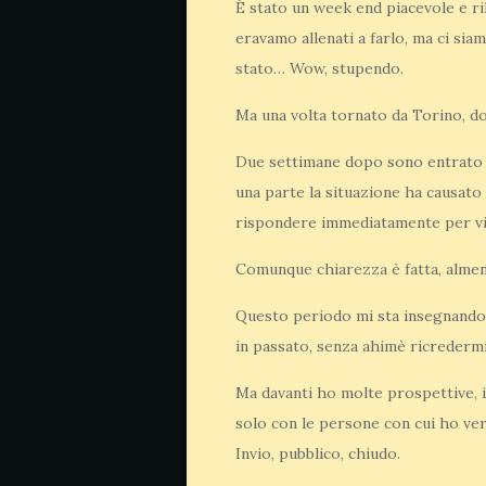
È stato un week end piacevole e r
eravamo allenati a farlo, ma ci sia
stato… Wow, stupendo.
Ma una volta tornato da Torino, dop
Due settimane dopo sono entrato in 
una parte la situazione ha causato 
rispondere immediatamente per via
Comunque chiarezza è fatta, almen
Questo periodo mi sta insegnando 
in passato, senza ahimè ricredermi
Ma davanti ho molte prospettive, i
solo con le persone con cui ho ver
Invio, pubblico, chiudo.