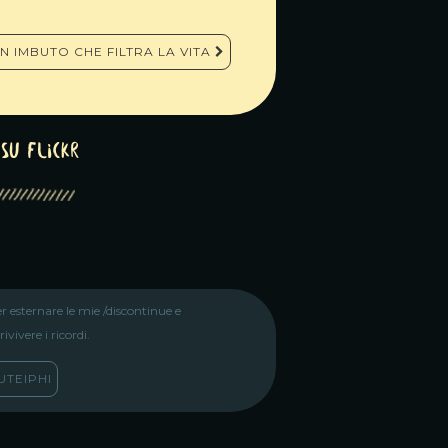
N IMBUTO CHE FILTRA LA VITA
su Flickr
r esternare le mie /discontinue e
vivere i ricordi.
TEIPHI