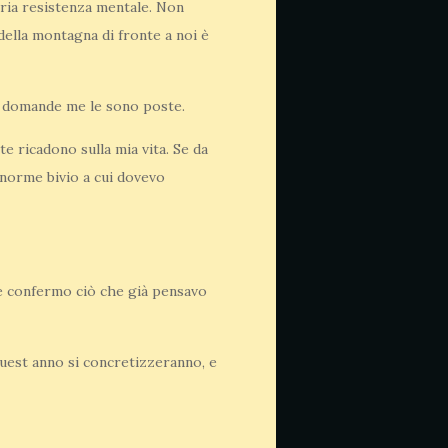
ria resistenza mentale. Non
della montagna di fronte a noi è
 di domande me le sono poste.
e ricadono sulla mia vita. Se da
 enorme bivio a cui dovevo
e confermo ciò che già pensavo
uest anno si concretizzeranno, e