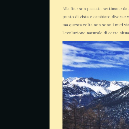
Alla fine son passate settimane da 
punto di vista è cambiato diverse v
ma questa volta non sono i miei vi
l’evoluzione naturale di certe sit