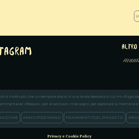
U
altro 
stagram
iphi è molto più che un semplice diario, è una landa desolata in cui mi rifugio pe
ammentarie/ riflessioni, per analizzare i miei sogni, per esplorare la memoria e ri
RAZIONE
ANNO/PER/ANNO
FRAMMENTI/DEL/PASSATO
ABOU
Privacy e Cookie Policy