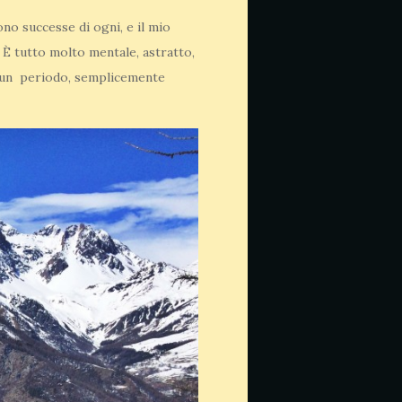
no successe di ogni, e il mio
. È tutto molto mentale, astratto,
di un periodo, semplicemente