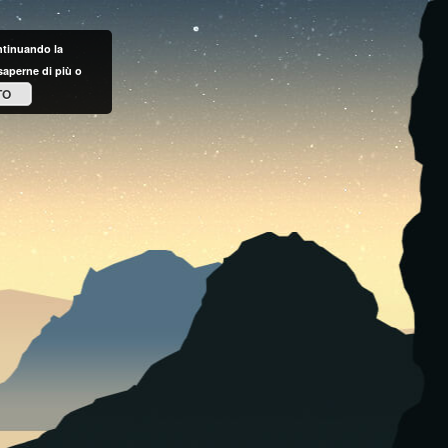
ontinuando la
saperne di più o
TO