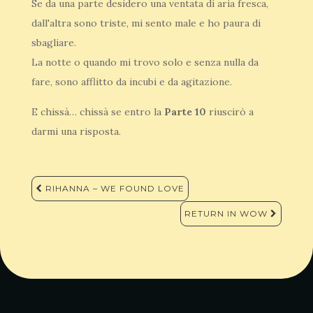
Se da una parte desidero una ventata di aria fresca,
dall'altra sono triste, mi sento male e ho paura di
sbagliare.
La notte o quando mi trovo solo e senza nulla da
fare, sono afflitto da incubi e da agitazione.
E chissà… chissà se entro la
Parte 10
riuscirò a
darmi una risposta.
Navigazione
RIHANNA – WE FOUND LOVE
articoli
RETURN IN WOW