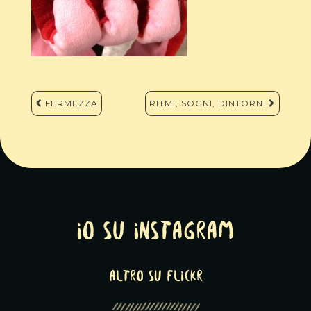
Navigazione
FERMEZZA
RITMI, SOGNI, DINTORNI
articoli
Io su Instagram
altro su Flickr