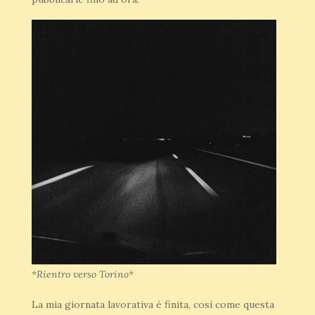
*Rientro verso Torino*
La mia giornata lavorativa è finita, così come questa