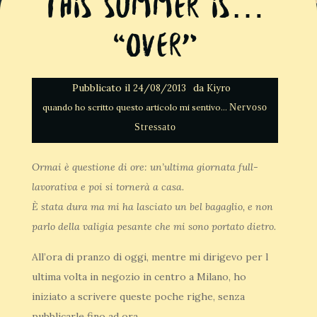
This summer Is…
“Over”
Pubblicato il
da
24/08/2013
Kiyro
Nervoso
Stressato
Ormai è questione di ore: un’ultima giornata full-
lavorativa e poi si tornerà a casa.
È stata dura ma mi ha lasciato un bel bagaglio, e non
parlo della valigia pesante che mi sono portato dietro.
All’ora di pranzo di oggi, mentre mi dirigevo per l
ultima volta in negozio in centro a Milano, ho
iniziato a scrivere queste poche righe, senza
pubblicarle fino ad ora.