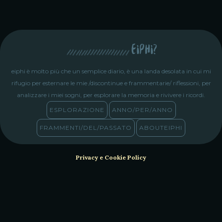
eiphi?
eiphi è molto più che un semplice diario, è una landa desolata in cui mi
rifugio per esternare le mie /discontinue e frammentarie/ riflessioni, per
analizzare i miei sogni, per esplorare la memoria e rivivere i ricordi.
ESPLORAZIONE
ANNO/PER/ANNO
FRAMMENTI/DEL/PASSATO
ABOUTEIPHI
Privacy e Cookie Policy