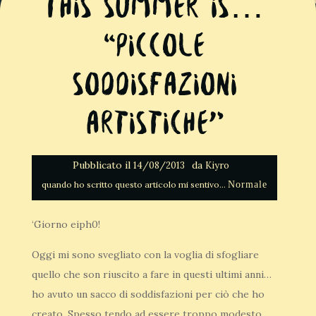
This summer Is…
“Piccole
soddisfazioni
artistiche”
Pubblicato il
da
14/08/2013
Kiyro
Normale
‘Giorno eiph0!
Oggi mi sono svegliato con la voglia di sfogliare
quello che son riuscito a fare in questi ultimi anni…
ho avuto un sacco di soddisfazioni per ciò che ho
creato. Spesso tendo ad essere troppo modesto,