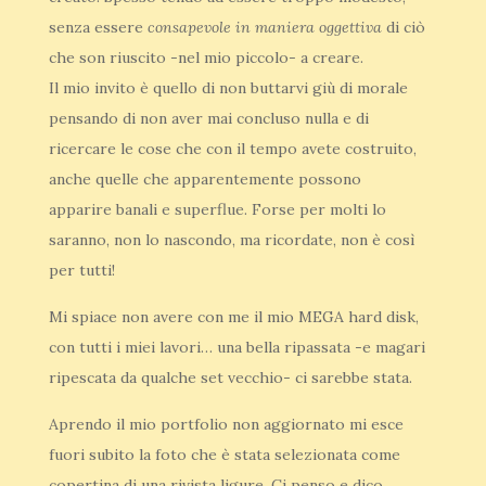
senza essere
consapevole in maniera oggettiva
di ciò
che son riuscito -nel mio piccolo- a creare.
Il mio invito è quello di non buttarvi giù di morale
pensando di non aver mai concluso nulla e di
ricercare le cose che con il tempo avete costruito,
anche quelle che apparentemente possono
apparire banali e superflue. Forse per molti lo
saranno, non lo nascondo, ma ricordate, non è così
per tutti!
Mi spiace non avere con me il mio MEGA hard disk,
con tutti i miei lavori… una bella ripassata -e magari
ripescata da qualche set vecchio- ci sarebbe stata.
Aprendo il mio portfolio non aggiornato mi esce
fuori subito la foto che è stata selezionata come
copertina di una rivista ligure. Ci penso e dico