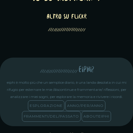
altro su Flickr
eiphi?
eiphi è molto più che un semplice diario, è una landa desolata in cui mi
rifugio per esternare le mie /discontinue e frammentarie/ riflessioni, per
analizzare i miei sogni, per esplorare la memoria e rivivere i ricordi.
ESPLORAZIONE
ANNO/PER/ANNO
FRAMMENTI/DEL/PASSATO
ABOUTEIPHI