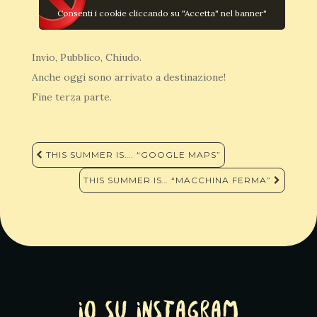
Consenti i cookie cliccando su "Accetta" nel banner"
Invio, Pubblico, Chiudo.
Anche oggi sono arrivato a destinazione!
Fine terza parte.
Navigazione
THIS SUMMER IS…. “GOOGLE MAPS”
articoli
THIS SUMMER IS… “MACCHINA FERMA”
Io su Instagram