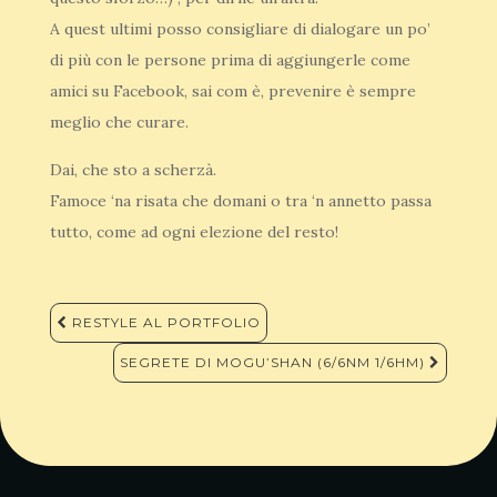
A quest ultimi posso consigliare di dialogare un po’
di più con le persone prima di aggiungerle come
amici su Facebook, sai com è, prevenire è sempre
meglio che curare.
Dai, che sto a scherzà.
Famoce ‘na risata che domani o tra ‘n annetto passa
tutto, come ad ogni elezione del resto!
Navigazione
RESTYLE AL PORTFOLIO
articoli
SEGRETE DI MOGU’SHAN (6/6NM 1/6HM)