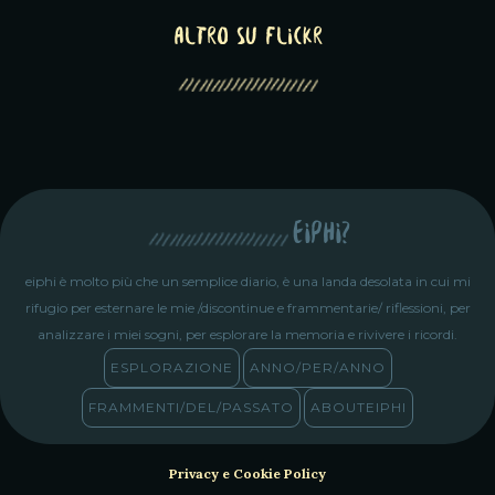
altro su Flickr
eiphi?
eiphi è molto più che un semplice diario, è una landa desolata in cui mi
rifugio per esternare le mie /discontinue e frammentarie/ riflessioni, per
analizzare i miei sogni, per esplorare la memoria e rivivere i ricordi.
ESPLORAZIONE
ANNO/PER/ANNO
FRAMMENTI/DEL/PASSATO
ABOUTEIPHI
Privacy e Cookie Policy