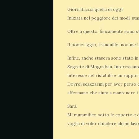
Giornataccia quella di oggi.
Iniziata nel peggiore dei modi, st
Oltre a questo, fisicamente sono 
Il pomeriggio, tranquillo, non me
Infine, anche stasera sono stato i
Segrete di Mogushan. Interessante
interesse nel ristabilire un rappor
Dovrei scazzarmi per aver perso c
affermano che aiuta a mantenere i r
Sarà.
Mi mummifico sotto le coperte e d
voglia di voler chiudere alcuni la