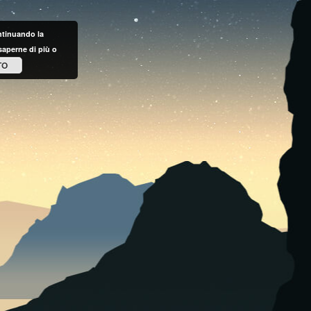
ontinuando la
saperne di più o
TO