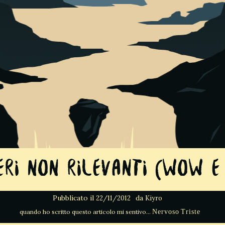
eri non rilevanti (WoW e
Pubblicato il
da
22/11/2012
Kiyro
Nervoso
Triste