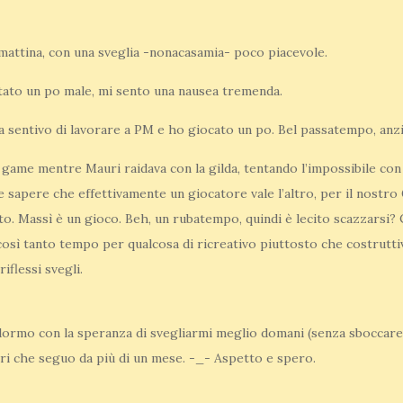
amattina, con una sveglia -nonacasamia- poco piacevole.
stato un po male, mi sento una nausea tremenda.
 la sentivo di lavorare a PM e ho giocato un po. Bel passatempo, 
n game mentre Mauri raidava con la gilda, tentando l’impossibile con
 sapere che effettivamente un giocatore vale l’altro, per il nostr
to. Massì è un gioco. Beh, un rubatempo, quindi è lecito scazzarsi? C
osì tanto tempo per qualcosa di ricreativo piuttosto che costrutti
iflessi svegli.
ormo con la speranza di svegliarmi meglio domani (senza sboccare s
vori che seguo da più di un mese. -_- Aspetto e spero.