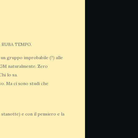
anzi RUBA TEMPO.
 un gruppo improbabile (?) alle
o GM naturalmente. Zero
hi lo sa.
vo. Ma ci sono studi che
tanotte) e con il pensiero e la