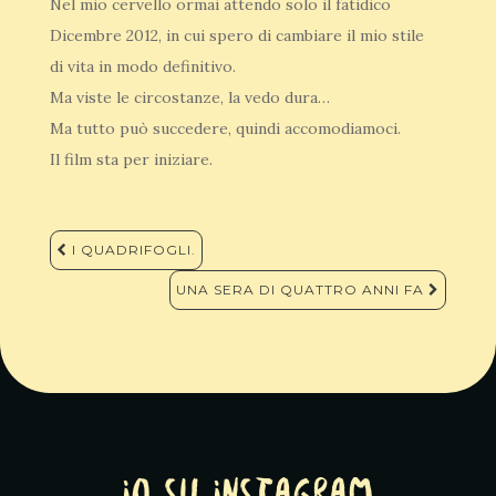
Nel mio cervello ormai attendo solo il fatidico
Dicembre 2012, in cui spero di cambiare il mio stile
di vita in modo definitivo.
Ma viste le circostanze, la vedo dura…
Ma tutto può succedere, quindi accomodiamoci.
Il film sta per iniziare.
Navigazione
I QUADRIFOGLI.
articoli
UNA SERA DI QUATTRO ANNI FA