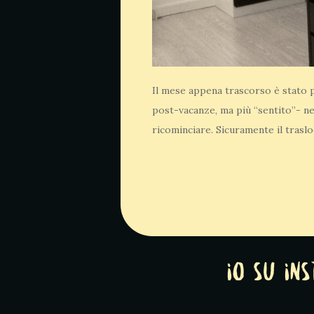
Il mese appena trascorso è stato pi
post-vacanze, ma più “sentito”- ne
ricominciare. Sicuramente il traslo
Io su In