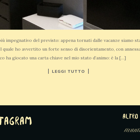
ù impegnativo del previsto: appena tornati dalle vacanze siamo stati
l quale ho avvertito un forte senso di disorientamento, con annessa 
co ha giocato una carta chiave nel mio stato d’animo: è la […]
LEGGI TUTTO
altro 
stagram