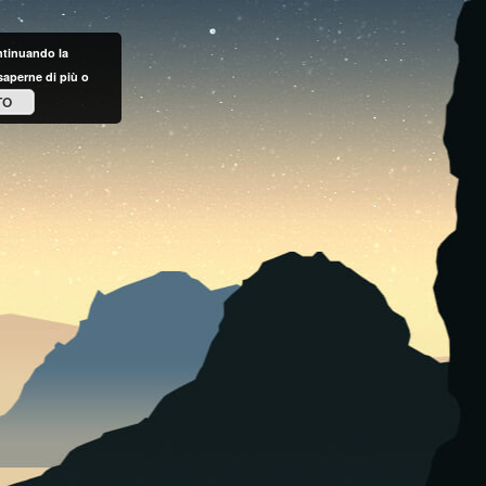
ontinuando la
saperne di più o
TO