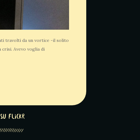
 travolti da un vortice -il solito
crisi. Avevo voglia di
su Flickr