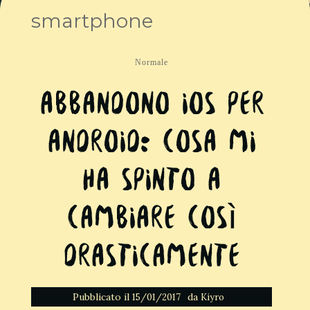
smartphone
Normale
​Abbandono iOS per
Android: cosa mi
ha spinto a
cambiare così
drasticamente
Pubblicato il
da
15/01/2017
Kiyro